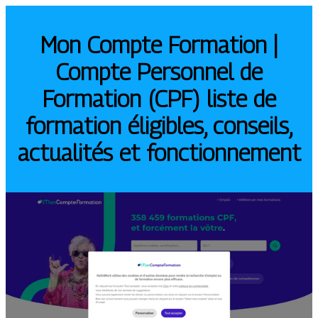
Mon Compte Formation |
Compte Personnel de
Formation (CPF) liste de
formation éligibles, conseils,
actualités et fonction­ne­ment